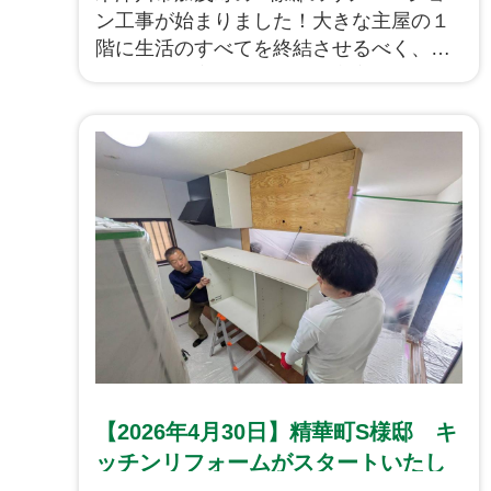
ン工事が始まりました！大きな主屋の１
階に生活のすべてを終結させるべく、水
廻りの配置変更やトイレと寝室の関係性
等、約２ヶ月のプランニングの改正を重
ねいよいよ工事がスタートいたしまし
た。現在は省エネ補助金を利用すること
ができますのでそちらをフルに活用し、
窓や床、壁等にしっかりと断熱性を持た
せ日々快適な暮らしが可能なようにリノ
ベーションしていきます！
【2026年4月30日】精華町S様邸 キ
ッチンリフォームがスタートいたし