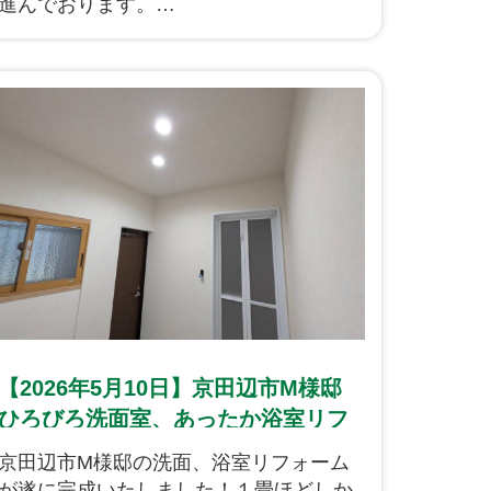
進んでおります。
現在は、LDKの天井下地が完成し、ほか
のお部屋も天井の下地を組んでいこうと
いった所ですね。
電気の配線工事も順調に進んでおりま
す。配線が完了次第、天井のボードを貼
っていくような流れとなります。
それでは、引き続き古民家リノベーショ
ン工事を進めて参ります！下記から工事
の様子をご覧ください！
【2026年5月10日】京田辺市M様邸
ひろびろ洗面室、あったか浴室リフ
ォーム完成です！
京田辺市M様邸の洗面、浴室リフォーム
が遂に完成いたしました！１畳ほどしか