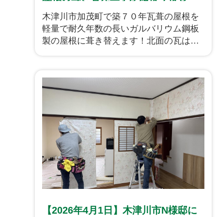
た！
木津川市加茂町で築７０年瓦葺の屋根を
軽量で耐久年数の長いガルバリウム鋼板
製の屋根に葺き替えます！北面の瓦は凍
害を受け、特に劣化が激しい状況で雨漏
りの跡もありました。屋根下地も新しく
し、この先何十年と安心な屋根にリフォ
ームです！
【2026年4月1日】木津川市N様邸に