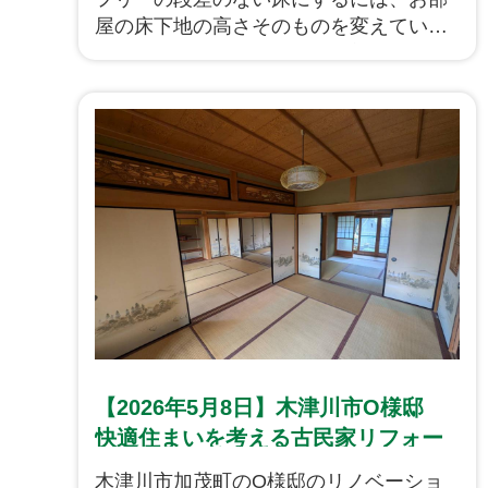
屋の床下地の高さそのものを変えていく
必要があります。大きな構造部材を残し
つつ、白蟻の被害がないか等も確認しな
がら丁寧に高さをそろえて造作を進めて
いきます！
【2026年5月8日】木津川市O様邸
快適住まいを考える古民家リフォー
ムスタートです！
木津川市加茂町のO様邸のリノベーショ