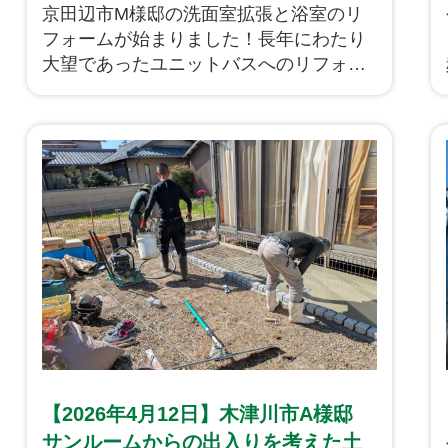
した！
京田辺市M様邸の洗面室拡張と浴室のリ
フォームが始まりました！長年にわたり
大望であったユニットバスへのリフォー
ムです。脱衣所を兼ねた洗面室が1畳ほど
しかなく狭かったことから、2.5畳もあっ
た浴室のスペースを少し小さくし洗面室
を1坪に拡張します！
【2026年4月12日】木津川市A様邸
サンルームからの出入りを考えた土