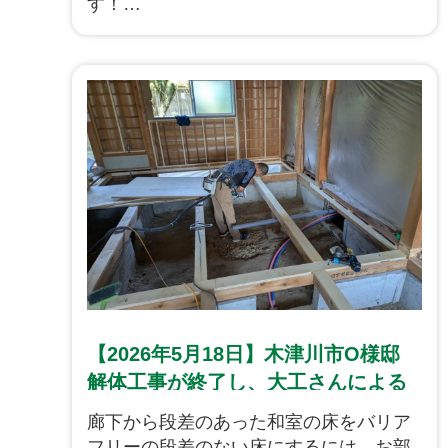
す！
天井ボードが張り終わり、壁の下地を進
めております。
やはり、天井が出来ると一気にお部屋感
を感じることができますよね。
引き続き、古民家リノベーション進めて
参ります！
【2026年5月18日】木津川市O様邸
解体工事が終了し、大工さんによる
床組が始まりました！
廊下から段差のあった和室の床をバリア
フリーの段差のない床にするには、お部