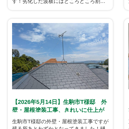
す！劣化した波板にはところどころ割れ
ているところや穴の開いている部分もあ
り、下地となる木の骨組みも傷んでいる
状態でしたので下地の部分修繕も合わせ
て貼りかえていきます！
【2026年5月14日】生駒市T様邸 外
壁・屋根塗装工事、きれいに仕上が
ってきております！
生駒市T様邸の外壁・屋根塗装工事ですが
残る所あとわずかとなってきました！樋