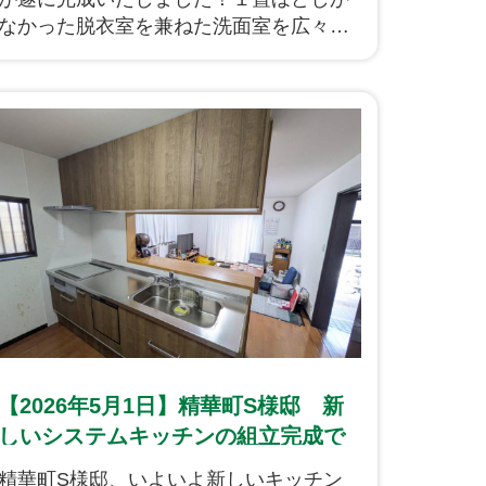
なかった脱衣室を兼ねた洗面室を広々と
した2畳のスペースとなり、冬にとても冷
たかったタイル張りのお風呂も窓には二
重窓も設置し、暖かいユニットバスへと
生まれ変わりました。洗面室には外部の
物干し部屋に直接アクセスできるよう、
勝手口を設けました！
【2026年5月1日】精華町S様邸 新
しいシステムキッチンの組立完成で
す！
精華町S様邸、いよいよ新しいキッチン