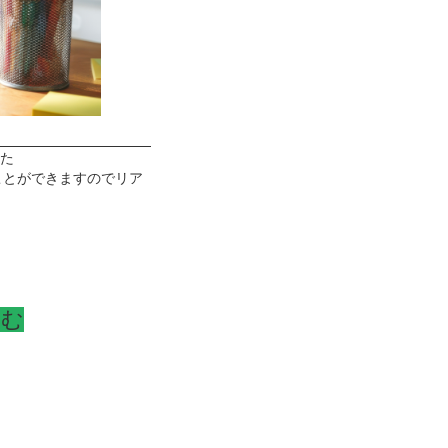
した
ことができますのでリア
込む