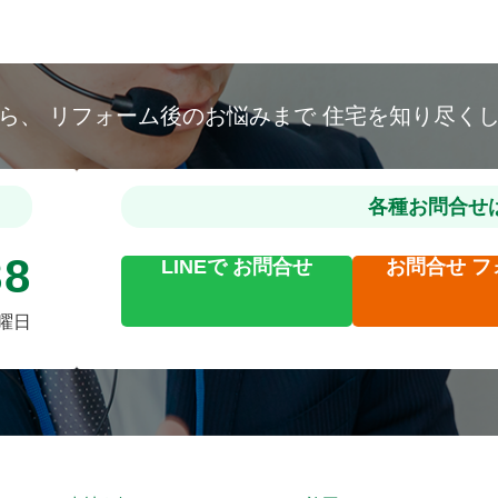
から、
リフォーム後のお悩みまで
住宅を知り尽く
各種お問合せ
88
LINEで
お問合せ
お問合せ
フ
火曜日