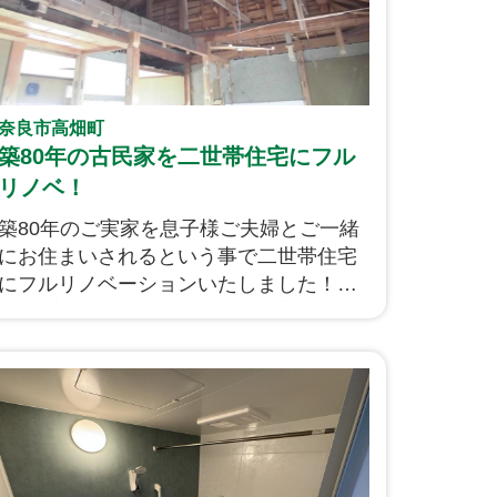
奈良市高畑町
築80年の古民家を二世帯住宅にフル
リノベ！
築80年のご実家を息子様ご夫婦とご一緒
にお住まいされるという事で二世帯住宅
にフルリノベーションいたしました！互
いのプライバシーを確保しつつ家族のだ
んらんの場を上手に配置しストレスなく
生活のできる計画とさせて頂きました。
主に上下階でお住まいを分ける形での計
画ですが生活動線の関係からご夫婦のキ
ッチンは一階に設ける形といたしまし
た！