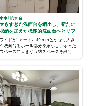
木津川市兜台
大きすぎた洗面台を縮小し、新たに
収納を加えた機能的洗面台へとリフ
ォームです！
ワイドが1メートル40ｃｍとかなり大き
な洗面台をボール部分を縮小し、余った
スペースに大きな収納スペースを設け、
ボール部左側の壁面には水撥ね防止用に
サニタリーパネルを設置し壁紙の汚れ防
止としました。壁紙も新たに貼り替え、
床は水濡れにとても強いフローリングの
カバー工法で仕上げました！