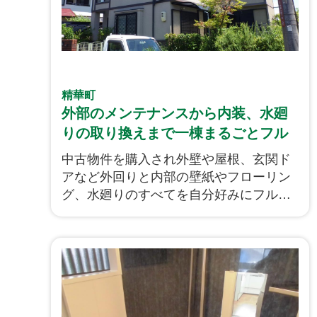
精華町
外部のメンテナンスから内装、水廻
りの取り換えまで一棟まるごとフル
リノベです！
中古物件を購入され外壁や屋根、玄関ド
アなど外回りと内部の壁紙やフローリン
グ、水廻りのすべてを自分好みにフルリ
ノベしていきます！水廻りの設備機器は
必要な物だけを最小限に取り入れること
で収納スペース重視で計画致しました。
大きなリビングには温水式床暖房を採用
し、冬でも暖かく過ごせる快適な空間へ
と計画致しました！