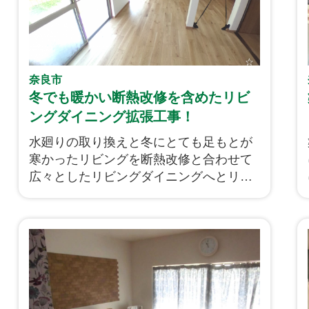
りうる、こういった事象に対してどうい
うリフォームが施工されるのか、注意す
るポイントなど、この工事事例を通して
お伝えできればと思います。
下記に施工順で解説して参りますので、
奈良市
今回の内容を今後のリフォームに活かし
冬でも暖かい断熱改修を含めたリビ
て頂けますと幸いです。
ングダイニング拡張工事！
それでは是非最後までご覧ください！
水廻りの取り換えと冬にとても足もとが
寒かったリビングを断熱改修と合わせて
広々としたリビングダイニングへとリフ
ォームです！拡張の計画で構造的に撤去
することができなかった柱はそのまま残
し、リビングの解放感を演出するため壁
を撤去し鋼製ブレースで補強を行いまし
た！