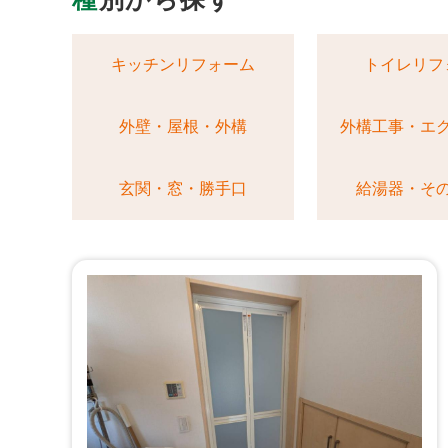
キッチンリフォーム
トイレリフ
外壁・屋根・外構
外構工事・エ
玄関・窓・勝手口
給湯器・そ