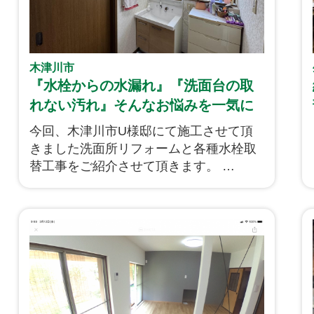
木津川市
『水栓からの水漏れ』『洗面台の取
れない汚れ』そんなお悩みを一気に
解決です！洗面所リフォームと各種
今回、木津川市U様邸にて施工させて頂
水栓取替工事をご紹介致します！
きました洗面所リフォームと各種水栓取
替工事をご紹介させて頂きます。
“水栓からの水漏れ”や“洗面台の取れない
汚れ”など同じお悩みをもっていらっしゃ
る方も少なくないのではないでしょう
か。そんなお悩みを解消した今回のリフ
ォーム。
これからリフォームを考えていらっしゃ
る方やまさに同じような事象にお困りの
方はもちろん、この先のお住まいに起こ