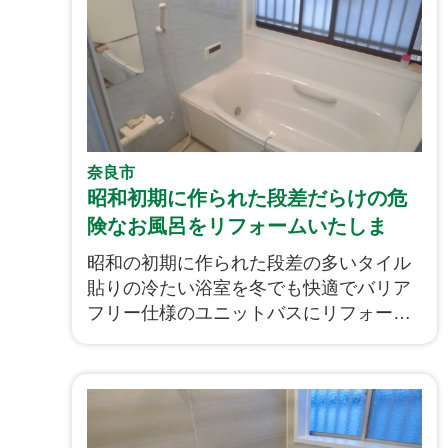
奈良市
昭和初期に作られた段差だらけの危
険なお風呂をリフォームいたしま
す！
昭和の初期に作られた段差の多いタイル
貼りの冷たい浴室を冬でも快適でバリア
フリー仕様のユニットバスにリフォーム
です！今回の工事はお部屋の間取りを大
きく変える工事に伴う場所移動を兼ねて
の工事になります。冬には温かくて床段
差のない安全なお風呂に生まれ変わりま
す。