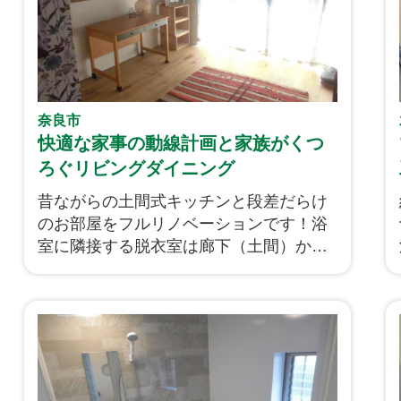
奈良市
快適な家事の動線計画と家族がくつ
ろぐリビングダイニング
昔ながらの土間式キッチンと段差だらけ
のお部屋をフルリノベーションです！浴
室に隣接する脱衣室は廊下（土間）から
の段差が３０㎝もあり、リビングからキ
ッチンへも２０ｃｍの段差がありまし
た。冬にとても寒かったタイル造りの浴
室を配置換えをし、新たにユニットバス
として洗面室と共に設置いたしました！
家族がゆっくりと団らんのできるリビン