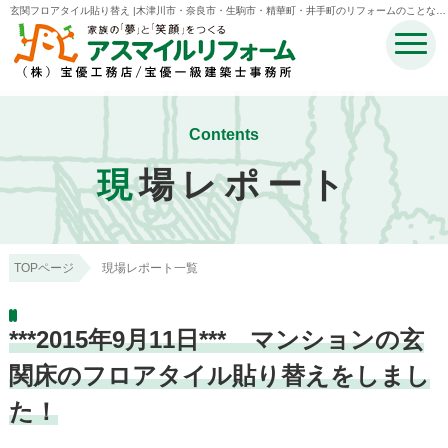
玄関フロアタイル貼り替え |木津川市・奈良市・生駒市・精華町・井手町のリフォームのことなら
宝優工務店アスマイルリフォーム
Contents
現
場レポート
TOPページ
現場レポート一覧
***2015年9月11日*** マンションの玄
関床のフロアタイル貼り替えをしまし
た！