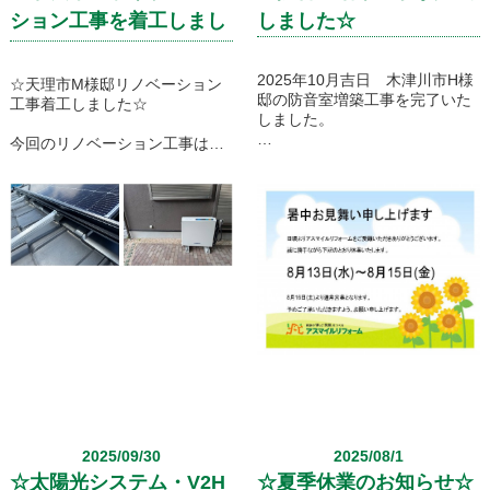
ション工事を着工しまし
しました☆
た☆
2025年10月吉日 木津川市H様
☆天理市M様邸リノベーション
邸の防音室増築工事を完了いた
工事着工しました☆
しました。
今回のリノベーション工事はキ
今回の増築工事は10㎡以上の増
ッチンを中心とした
築工事のため建築確認申請を行
耐震補強を含む大規模リフォー
いました。
ムとなりました。
お家のことでしたらどんなこと
続報は現場レポートにてお届け
でも構いませんのでお気軽にお
しますのでどうぞお楽しみくだ
問い合わせくださいませ。
さいませ。
2025/09/30
2025/08/1
☆太陽光システム・V2H
☆夏季休業のお知らせ☆