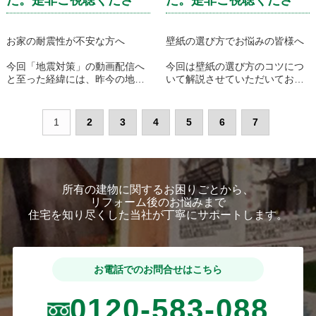
い！！☆
い！！☆
お家の耐震性が不安な方へ
壁紙の選び方でお悩みの皆様へ
今回「地震対策」の動画配信へ
今回は壁紙の選び方のコツにつ
と至った経緯には、昨今の地震
いて解説させていただいており
の話題で
ます。
・緊張感や不安を感じるている
方がいるのではないか
・壁紙選びは〇〇が大事！
1
2
3
4
5
6
7
・地震に対する危険意識を育む
・選び方を意識するだけで、選
には良いタイミングではないか
び方が変わる！！
・実際に「耐震」に関して勉強
など失敗しないコツをお伝えし
された方も多くいらしゃるので
ております。
はないか
所有の建物に関するお困りごとから、
と思いました。
お悩みの方は是非ご視聴くださ
リフォーム後のお悩みまで
そこで、私たちも「地震対策に
いませ。
住宅を知り尽くした当社が丁寧にサポートします。
関して何か発信しよう」となり
ました。
動画の最後にお伝えしたことも
地震対策にかなり重要なことで
お電話でのお問合せはこちら
す。
0120-583-088
是非ご視聴いただきご参考にし