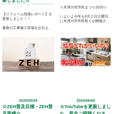
新しました☆
☆木津川市市民まつり2025☆
【リフォーム現場レポート】を
いよいよ今年も8月２日土曜日
更新しました！！
に木津川市市民祭りが開催され
ます。
最新の工事施工現場をお伝えし
※小雨決行・荒天増水時中止・
ておりますので、是非ご覧くだ
順延無
さい。
交通規制もかかりますので、参
今後もどんどんお伝えしていき
加される方も参加されない方も
ますので、お楽しみにしてくだ
お気を付けください。
さいね。
花火を間近で楽しめる有料観覧
席の販売もあるらしいですよ。
（限定400席）
2025/05/29
2025/06/09
☆ZEH普及目標・ZEH普
☆YouTubeを更新しまし
及実績☆
た。是非ご視聴くださ