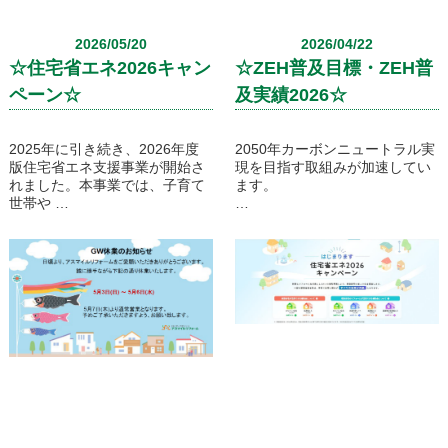
2026/05/20
2026/04/22
☆住宅省エネ2026キャン
☆ZEH普及目標・ZEH普
ペーン☆
及実績2026☆
2025年に引き続き、2026年度
2050年カーボンニュートラル実
版住宅省エネ支援事業が開始さ
現を目指す取組みが加速してい
れました。本事業では、子育て
ます。
世帯や
若者夫婦世帯の住宅取得に伴う
アスマイルリフォームは2030年
負担を軽減し高い省エネ性能を
度家庭部門CO₂排出量削減目標
有する新築住宅の取得や省エネ
の達成
改修に
と、2050年カーボンニュートラ
対して補助金が交付されます。
ル（温室効果ガスの排出を全体
リフォームにつきましては、全
としてゼロにする）の達成に貢
ての世帯を対象としており対象
献することを目指します。
工事を
行うことで補助金を受けること
住宅のZEH化を進めることによ
が可能です。
り、目標達成のために住宅の
ZEH普及拡大など、省エネ性能
リフォームをご検討中の皆様に
の一層の向上の取り組みをさせ
とって大変良い機会でございま
ていただきます。