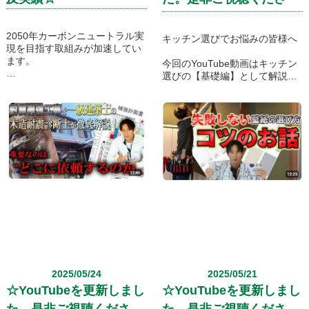
い！！☆
2050年カーボンニュートラル実
キッチン選びでお悩みの皆様へ
現を目指す取組みが加速してい
ます。
今回のYouTube動画はキッチン
選びの【基礎編】として解説さ
アスマイルリフォームは2030年
せていただ
度家庭部門CO₂排出量削減目標
いております。
の達成
と、2050年カーボンニュートラ
【キッチン選びの悩みを解
ル（温室効果ガスの排出を全体
決！】
としてゼロにする）の達成に貢
・キッチン選びで最も重要なの
献することを目指します。
は○○を把握すること！
・有名メーカーのキッチンの特
住宅のZEH化を進めることによ
徴も踏まえて徹底解説！
り、目標達成のために住宅の
ZEH普及拡大など、省エネ性能
キッチン選びで迷われている方
の一層の向上の取り組みをさせ
は是非ご視聴くださいませ。
ていただきます。
2025/05/24
2025/05/21
☆YouTubeを更新しまし
☆YouTubeを更新しまし
た。是非ご視聴くださ
た。是非ご視聴くださ