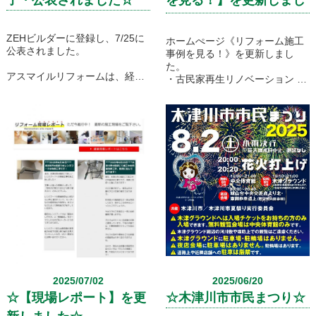
た☆
ZEHビルダーに登録し、7/25に
ホームぺージ《リフォーム施工
公表されました。
事例を見る！》を更新しまし
た。
アスマイルリフォームは、経済
・古民家再生リノベーション
産業省にZEH住宅を建てる事業
・増築工事・耐震補強・内装リ
者として登録された工務店で
フォーム
す。
・キッチン・ユニットバス・ト
イレ
ZEHビルダーは住宅の断熱性を
・外壁屋根塗装/外壁屋根リフォ
高め設備の効率化を図ること
ーム
で、エネルギーを使わなくても
・給湯器/エコキュート
夏は涼しく冬は暖かい省エネ生
・玄関/窓廻りリフォーム
活の実現を目指します。
・外構工事/エクステリア
下記の＜詳細を見る＞からもご
覧いただけます。
リフォームのご参考にしていた
だければ幸いでございます。
まずはお気軽にお問い合わせく
ださいませ。
2025/07/02
2025/06/20
☆【現場レポート】を更
☆木津川市市民まつり☆