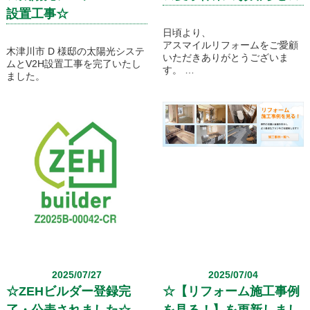
設置工事☆
日頃より、
アスマイルリフォームをご愛顧
木津川市 D 様邸の太陽光システ
いただきありがとうございま
ムとV2H設置工事を完了いたし
す。
ました。
誠に勝手ながら8月13日(水) ～
8月15日(金)は休業いたします。
なお、8月12日(火)は定休日とさ
せていただいております。
8月16日(土)より通常営業となり
ます。
予めご了承くださいますよう、
お願いいたします。
ホームページからのお問い合わ
せは、
休業期間中も受け付けさせてい
ただいておりますので、
どうぞよろしくお願い申し上げ
ます。
2025/07/27
2025/07/04
☆ZEHビルダー登録完
☆【リフォーム施工事例
了・公表されました☆
を見る！】を更新しまし